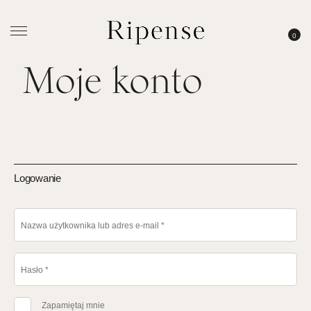
0
Moje konto
Logowanie
Nazwa użytkownika lub adres e-mail
*
Hasło
*
Zapamiętaj mnie